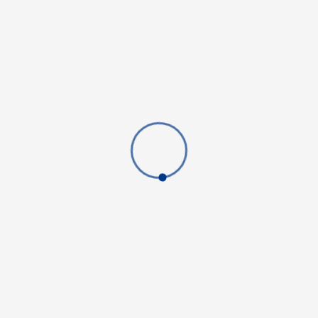
Geschäftsführung: Andreas Kirchner
Sitemap
Sitemap2
WIR IN IHRER NÄHE
Region Hannover: Springe, Ronnenberg, Pattensen, Wennigsen, Gehrden, Hemmingen,
Garbsen, Barsinghausen, Neustadt, Seelze, Wunstorf, Lehrte, Burgdorf, Sehnde, Laatzen,
Langenhagen, Isernhagen, Wedemark, Uetze, Burgwedel. Stadt Hannover, Calenberger
Neustadt, Oststadt, Vahrenwald, List, Bothfeld, Vahrenheide, Sahlkamp, Lahe,